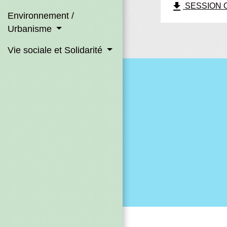
file_download
SESSION OR
Environnement /
Urbanisme
Vie sociale et Solidarité