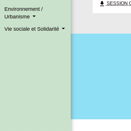
file_download
SESSION OR
Environnement /
Urbanisme
Vie sociale et Solidarité