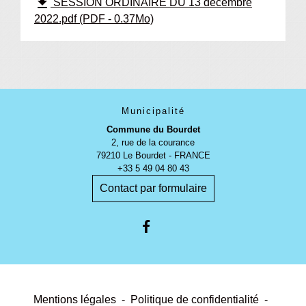
file_download
SESSION ORDINAIRE DU 13 décembre
2022.pdf (PDF - 0.37Mo)
Municipalité
Commune du Bourdet
2, rue de la courance
79210 Le Bourdet - FRANCE
+33 5 49 04 80 43
Contact par formulaire
Mentions légales
-
Politique de confidentialité
-