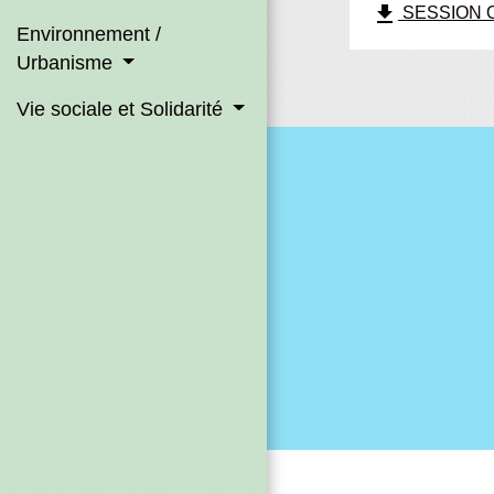
file_download
SESSION OR
Environnement /
Urbanisme
Vie sociale et Solidarité