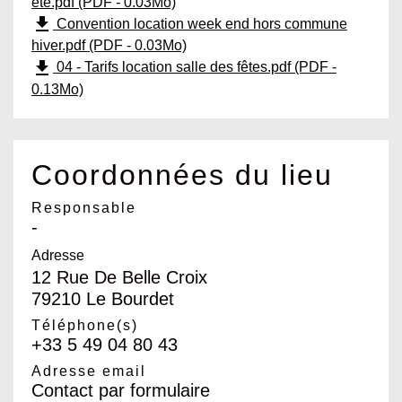
ete.pdf (PDF - 0.03Mo)
file_download
Convention location week end hors commune
hiver.pdf (PDF - 0.03Mo)
file_download
04 - Tarifs location salle des fêtes.pdf (PDF -
0.13Mo)
Coordonnées du lieu
Responsable
-
Adresse
12 Rue De Belle Croix
79210 Le Bourdet
Téléphone(s)
+33 5 49 04 80 43
Adresse email
Contact par formulaire