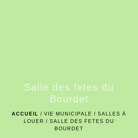
menu
Salle des fetes du
Bourdet
ACCUEIL
/
VIE MUNICIPALE
/
SALLES À
LOUER
/
SALLE DES FETES DU
BOURDET