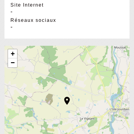
Site Internet
-
Réseaux sociaux
-
+
−
location_on