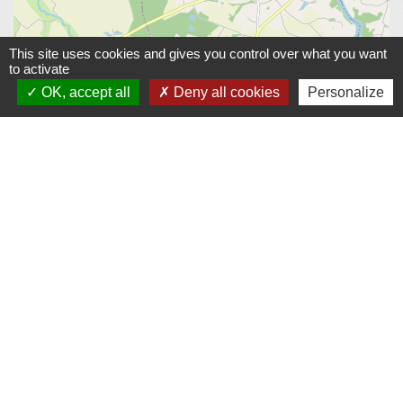
This site uses cookies and gives you control over what you want
to activate
© OpenStreetMap
Leaflet
OK, accept all
Deny all cookies
Personalize
Municipalité
Commune du Bourdet
2, rue de la courance
79210 Le Bourdet - FRANCE
+33 5 49 04 80 43
Contact par formulaire